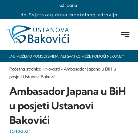
Skip
content
6
2
Dana
to
do Svjetskog dana mentalnog zdravlja
content
„NE MOŽEMO POMOĆI SVIMA, ALI SVATKO MOŽE POMOĆI NEKOME.“
Početna stranica
»
Novosti
»
Ambasador Japana u BiH u
posjeti Ustanovi Bakovići
Ambasador Japana u BiH
u posjeti Ustanovi
Bakovići
11/10/2024