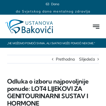
Skip
content
6
3
Dana
to
do Svjetskog dana mentalnog zdravlja
content
„NE MOŽEMO POMOĆI SVIMA, ALI SVATKO MOŽE POMOĆI NEKOME.“
Prethodna
Slijedeća
Odluka o izboru najpovoljnije
ponude: LOT4 LIJEKOVI ZA
GENITOURINARNI SUSTAV I
HORMONE