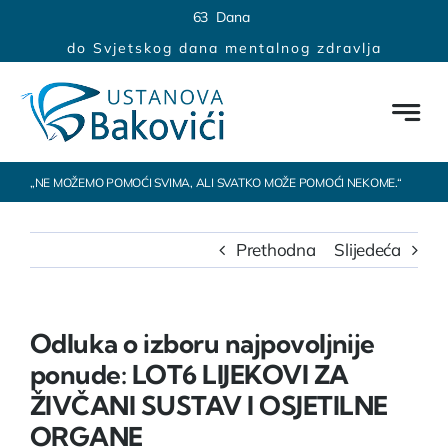
Skip
content
6
3
Dana
to
do Svjetskog dana mentalnog zdravlja
content
„NE MOŽEMO POMOĆI SVIMA, ALI SVATKO MOŽE POMOĆI NEKOME.“
Prethodna
Slijedeća
Odluka o izboru najpovoljnije
ponude: LOT6 LIJEKOVI ZA
ŽIVČANI SUSTAV I OSJETILNE
ORGANE