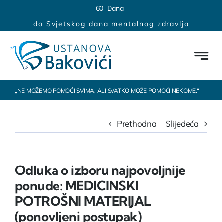
Skip
content
6
0
Dana
to
do Svjetskog dana mentalnog zdravlja
content
„NE MOŽEMO POMOĆI SVIMA, ALI SVATKO MOŽE POMOĆI NEKOME.“
Prethodna
Slijedeća
Odluka o izboru najpovoljnije
ponude: MEDICINSKI
POTROŠNI MATERIJAL
(ponovljeni postupak)