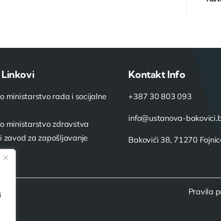
 Linkovi
Kontakt Info
o ministarstvo rada i socijalne
+387 30 803 093
info@ustanova-bakovici.
o ministarstvo zdravstva
i zavod za zapošljavanje
Bakovići 38, 71270 Fojni
iH
Pravila p
i