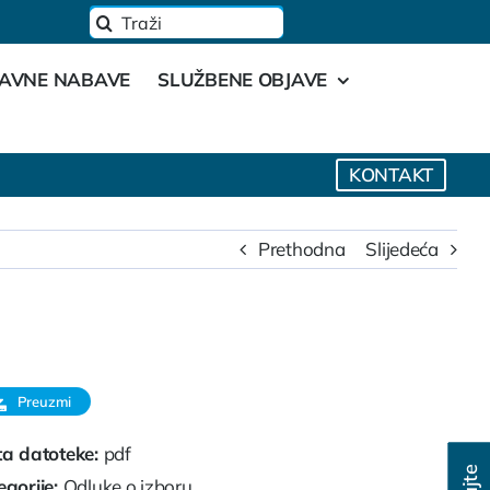
Traži...
JAVNE NABAVE
SLUŽBENE OBJAVE
KONTAKT
Prethodna
Slijedeća
Preuzmi
ta datoteke:
pdf
egorije:
Odluke o izboru