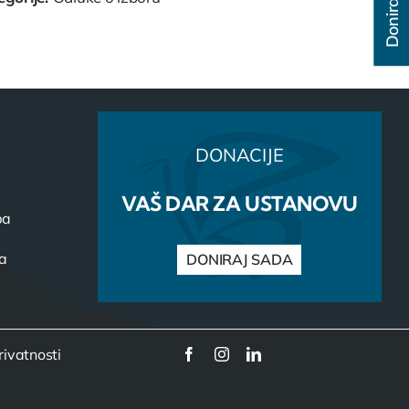
Donirajte
DONACIJE
VAŠ DAR ZA USTANOVU
ba
ca
DONIRAJ SADA
rivatnosti