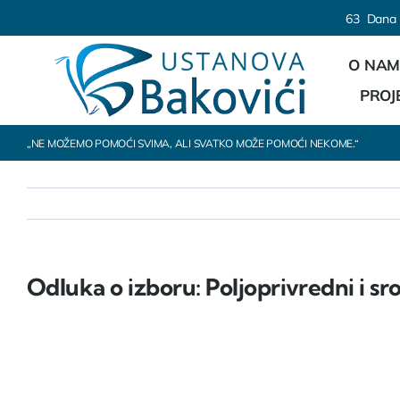
Skip
content
6
3
Dana
to
O NA
content
PROJ
„NE MOŽEMO POMOĆI SVIMA, ALI SVATKO MOŽE POMOĆI NEKOME.“
Odluka o izboru: Poljoprivredni i sr