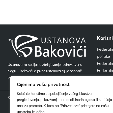
Korisni
Federaln
politike
Federaln
Ustanova za socijalno zbrinjavanje i zdravstvenu
Federaln
njegu – Bakovići je javna ustanova čiji je osnivač
parlament Federacije Bosne i Hercegovine.
ZZOR FB
Cijenimo vašu privatnost
Kolačiće koristimo za poboljšanje vašeg iskustva
© 2026 Ustanova Bakovići. Sva prava pridržana.
pregledavanja, prikazivanje personaliziranih oglasa ili sadržaja 
analizu prometa. Klikom na "Prihvati sve" pristajete na našu
upotrebu kolačića.