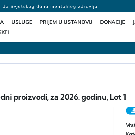
do Svjetskog dana mentalnog zdravlja
MA
USLUGE
PRIJEM U USTANOVU
DONACIJE
EKTI
odni proizvodi, za 2026. godinu, Lot 1
Vrs
Kat