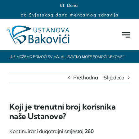
Skip
content
6
1
Dana
to
do Svjetskog dana mentalnog zdravlja
content
„NE MOŽEMO POMOĆI SVIMA, ALI SVATKO MOŽE POMOĆI NEKOME.“
Prethodna
Slijedeća
Koji je trenutni broj korisnika
naše Ustanove?
Kontinuirani dugotrajni smještaj
260