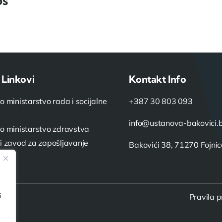
os
 Linkovi
Kontakt Info
o ministarstvo rada i socijalne
+387 30 803 093
info@ustanova-bakovici.
o ministarstvo zdravstva
i zavod za zapošljavanje
Bakovići 38, 71270 Fojni
iH
i
Pravila p