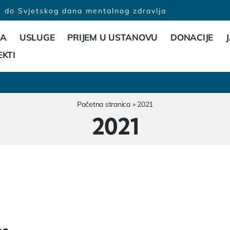
do Svjetskog dana mentalnog zdravlja
MA
USLUGE
PRIJEM U USTANOVU
DONACIJE
EKTI
Početna stranica
»
2021
2021