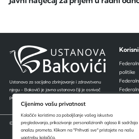
Javni natječaj za prijem u radni odn
Korisni
Federaln
politike
Federaln
Ustanova za socijalno zbrinjavanje i zdravstvenu
Federaln
njegu – Bakovići je javna ustanova čiji je osnivač
parlament Federacije Bosne i Hercegovine.
ZZOR FB
Cijenimo vašu privatnost
Kolačiće koristimo za poboljšanje vašeg iskustva
pregledavanja, prikazivanje personaliziranih oglasa ili sadržaja 
© 2026 Ustanova Bakovići. Sva prava pridržana.
analizu prometa. Klikom na "Prihvati sve" pristajete na našu
upotrebu kolačića.