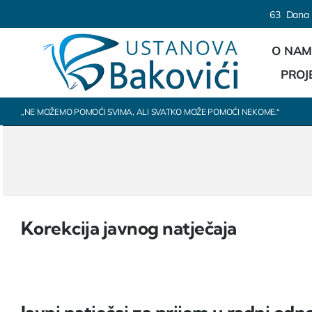
Skip
content
6
3
Dana
to
O NA
content
PROJ
„NE MOŽEMO POMOĆI SVIMA, ALI SVATKO MOŽE POMOĆI NEKOME.“
Korekcija javnog natječaja