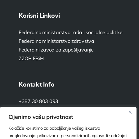
Korisni Linkovi
Federalno ministarstvo rada i socijalne politike
Federalno ministarstvo zdravstva
Federalni zavod za zapošljavanje
ZZOR FBiH
Kontakt Info
+387 30 803 093
info@ustanova-bakovici.ba
Cijenimo vašu privatnost
Kolačiće koristimo za poboljšanje vašeg iskustva
Bakovići 38, 71270 Fojnica
pregledavanja, prikazivanje personaliziranih oglasa ili sadržaja i