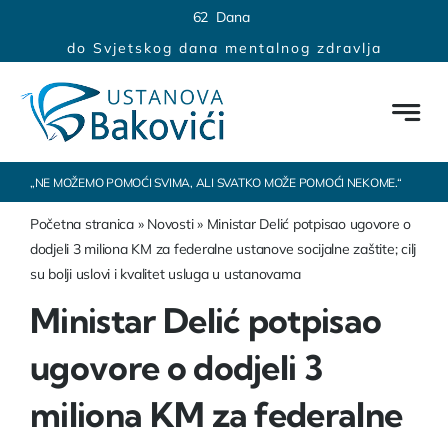
Skip
content
6
2
Dana
to
do Svjetskog dana mentalnog zdravlja
content
„NE MOŽEMO POMOĆI SVIMA, ALI SVATKO MOŽE POMOĆI NEKOME.“
Početna stranica
»
Novosti
»
Ministar Delić potpisao ugovore o
dodjeli 3 miliona KM za federalne ustanove socijalne zaštite; cilj
su bolji uslovi i kvalitet usluga u ustanovama
Ministar Delić potpisao
ugovore o dodjeli 3
miliona KM za federalne