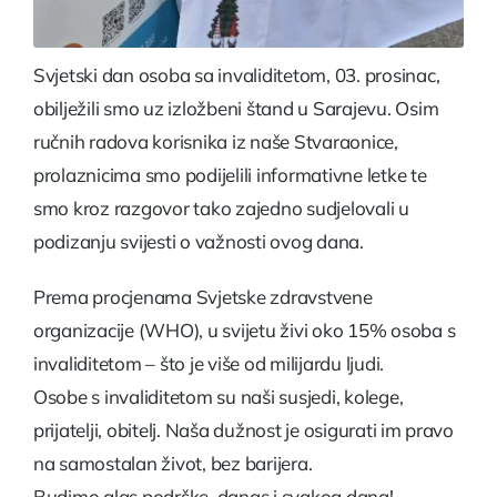
Svjetski dan osoba sa invaliditetom, 03. prosinac,
obilježili smo uz izložbeni štand u Sarajevu. Osim
ručnih radova korisnika iz naše Stvaraonice,
prolaznicima smo podijelili informativne letke te
smo kroz razgovor tako zajedno sudjelovali u
podizanju svijesti o važnosti ovog dana.
Prema procjenama Svjetske zdravstvene
organizacije (WHO), u svijetu živi oko 15% osoba s
invaliditetom – što je više od milijardu ljudi.
Osobe s invaliditetom su naši susjedi, kolege,
prijatelji, obitelj. Naša dužnost je osigurati im pravo
na samostalan život, bez barijera.
Budimo glas podrške, danas i svakog dana!