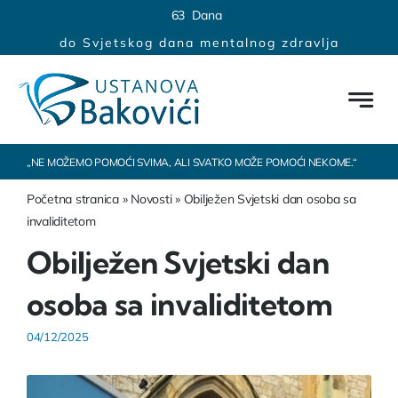
Skip
content
6
3
Dana
to
do Svjetskog dana mentalnog zdravlja
content
„NE MOŽEMO POMOĆI SVIMA, ALI SVATKO MOŽE POMOĆI NEKOME.“
Početna stranica
»
Novosti
»
Obilježen Svjetski dan osoba sa
invaliditetom
Obilježen Svjetski dan
osoba sa invaliditetom
04/12/2025