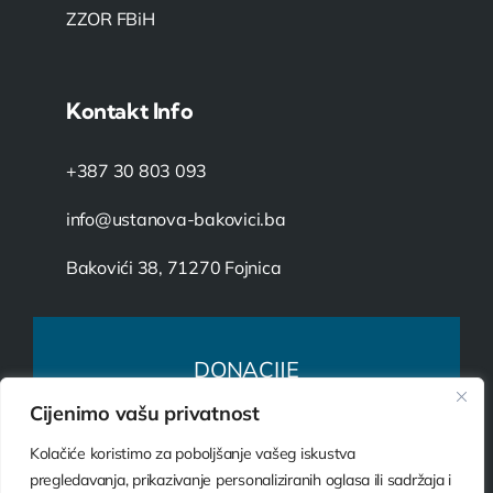
ZZOR FBiH
Kontakt Info
+387 30 803 093
info@ustanova-bakovici.ba
Bakovići 38, 71270 Fojnica
DONACIJE
Cijenimo vašu privatnost
VAŠ DAR ZA USTANOVU
Kolačiće koristimo za poboljšanje vašeg iskustva
DONIRAJ SADA
pregledavanja, prikazivanje personaliziranih oglasa ili sadržaja i