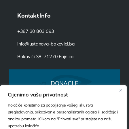
Kontakt Info
+387 30 803 093
info@ustanova-bakovici.ba
Bakovići 38, 71270 Fojnica
DONACIJE
Cijenimo vašu privatnost
VAŠ DAR ZA USTANOVU
Kolačiće koristimo za poboljšanje vašeg iskustva
DONIRAJ SADA
pregledavanja, prikazivanje personaliziranih oglasa ili sadržaja i
analizu prometa. Klikom na "Prihvati sve" pristajete na našu
upotrebu kolačića.