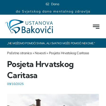
Skip
content
6
2
Dana
to
do Svjetskog dana mentalnog zdravlja
content
„NE MOŽEMO POMOĆI SVIMA, ALI SVATKO MOŽE POMOĆI NEKOME.“
Početna stranica
»
Novosti
»
Posjeta Hrvatskog Caritasa
Posjeta Hrvatskog
Caritasa
09/10/2025