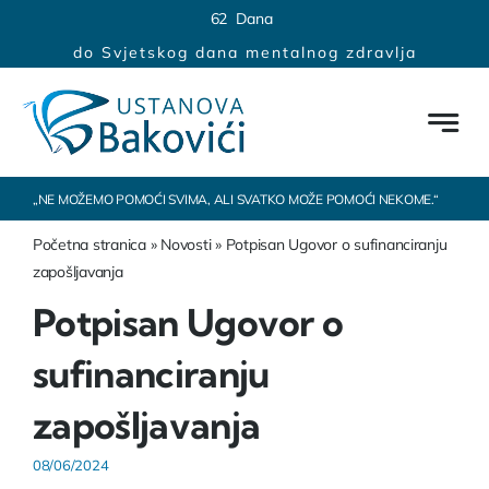
Skip
content
6
2
Dana
to
do Svjetskog dana mentalnog zdravlja
content
„NE MOŽEMO POMOĆI SVIMA, ALI SVATKO MOŽE POMOĆI NEKOME.“
Početna stranica
»
Novosti
»
Potpisan Ugovor o sufinanciranju
zapošljavanja
Potpisan Ugovor o
sufinanciranju
zapošljavanja
08/06/2024