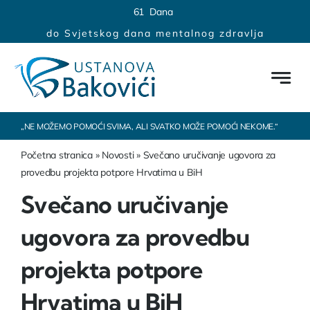
Skip
content
6
1
Dana
to
do Svjetskog dana mentalnog zdravlja
content
„NE MOŽEMO POMOĆI SVIMA, ALI SVATKO MOŽE POMOĆI NEKOME.“
Početna stranica
»
Novosti
»
Svečano uručivanje ugovora za
provedbu projekta potpore Hrvatima u BiH
Svečano uručivanje
ugovora za provedbu
projekta potpore
Hrvatima u BiH