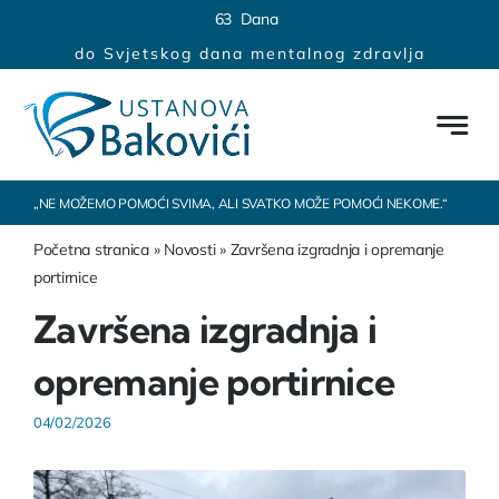
Skip
content
6
3
Dana
to
do Svjetskog dana mentalnog zdravlja
content
„NE MOŽEMO POMOĆI SVIMA, ALI SVATKO MOŽE POMOĆI NEKOME.“
Početna stranica
»
Novosti
»
Završena izgradnja i opremanje
portirnice
Završena izgradnja i
opremanje portirnice
04/02/2026