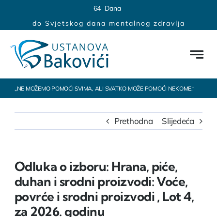
Skip
content
6
4
Dana
to
do Svjetskog dana mentalnog zdravlja
content
„NE MOŽEMO POMOĆI SVIMA, ALI SVATKO MOŽE POMOĆI NEKOME.“
Prethodna
Slijedeća
Odluka o izboru: Hrana, piće,
duhan i srodni proizvodi: Voće,
povrće i srodni proizvodi , Lot 4,
za 2026. godinu