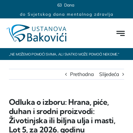
Skip
content
6
3
Dana
to
do Svjetskog dana mentalnog zdravlja
content
„NE MOŽEMO POMOĆI SVIMA, ALI SVATKO MOŽE POMOĆI NEKOME.“
Prethodna
Slijedeća
Odluka o izboru: Hrana, piće,
duhan i srodni proizvodi:
Životinjska ili biljna ulja i masti,
Lot 5, za 2026. godinu